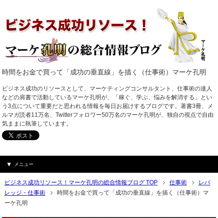
時間をお金で買って「成功の垂直線」を描く（仕事術）マーケ孔明
ビジネス成功のリソースとして、マーケティングコンサルタント、仕事術の達人
などの肩書で活動しているマーケ孔明が、「稼ぐ、学ぶ、悩みを解消する」とい
う3点について重要だと思われる情報を毎日お届けするブログです。著書3冊、メ
ルマガ読者11万名、Twitterフォロワー50万名のマーケ孔明が、独自の視点で自由
気ままに執筆しています。
メニュー
ビジネス成功リソース！マーケ孔明の総合情報ブログ TOP
仕事術
レバ
レッジ・仕事術
時間をお金で買って「成功の垂直線」を描く（仕事術）マ
ーケ孔明