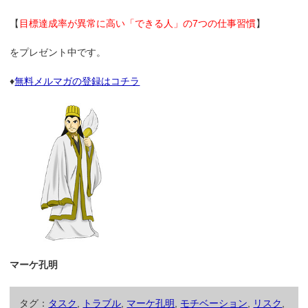
【
目標達成率が異常に高い「できる人」の7つの仕事習慣
】
をプレゼント中です。
♦
無料メルマガの登録はコチラ
マーケ孔明
タグ：
タスク
,
トラブル
,
マーケ孔明
,
モチベーション
,
リスク
,