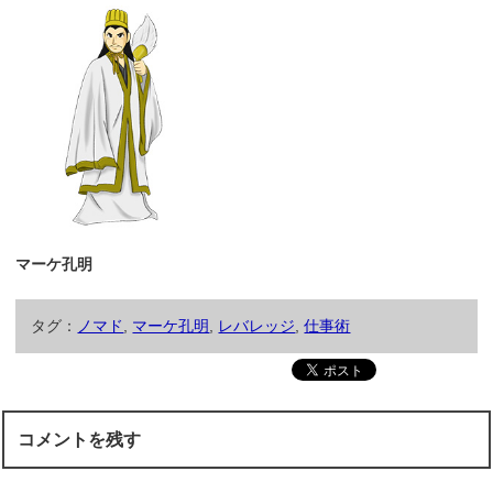
マーケ孔明
タグ：
ノマド
,
マーケ孔明
,
レバレッジ
,
仕事術
コメントを残す