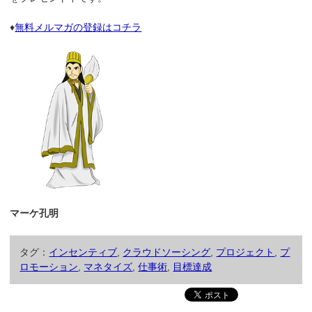
♦
無料メルマガの登録はコチラ
マーケ孔明
タグ：
インセンティブ
,
クラウドソーシング
,
プロジェクト
,
プ
ロモーション
,
マネタイズ
,
仕事術
,
目標達成