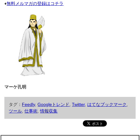
♦
無料メルマガの登録はコチラ
マーケ孔明
タグ：
Feedly
,
Googleトレンド
,
Twitter
,
はてなブックマーク
,
ツール
,
仕事術
,
情報収集