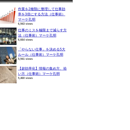
作業を2種類に整理して仕事効
率を3倍にする方法（仕事術）
マーケ孔明
6,943 views
仕事のミスを極限まで減らす方
法（仕事術）マーケ孔明
6,664 views
「やらない仕事」を決める5大
ルール（仕事術）マーケ孔明
5,941 views
【超効率化】情報の集め方、拾
い方（仕事術）マーケ孔明
5,460 views