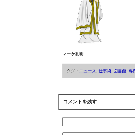
マーケ孔明
タグ：
ニュース
,
仕事術
,
図書館
,
専
コメントを残す