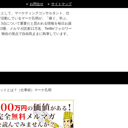
お問合せ
サイトマップ
スとして、マーケティングコンサルタント、仕
で活動しているマーケ孔明が、「稼ぐ、学ぶ、
う3点について重要だと思われる情報を毎日お届
冊、メルマガ読者11万名、Twitterフォロワー
、独自の視点で自由気ままに執筆しています。
ットとは？（仕事術）マーケ孔明