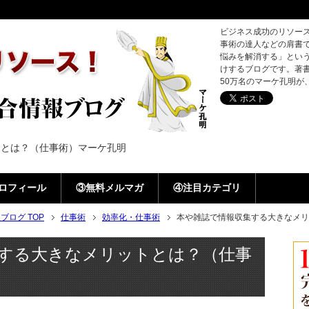
ビジネス成功のリソー
事術の達人などの肩書
悩みを解消する」とい
けするブログです。著書3
50万名のマーケ孔明が
トとは？（仕事術）マーケ孔明
ロフィール
③無料メルマガ
④注目カテゴリ
ログ TOP
仕事術
効率化・仕事術
本や雑誌で情報収集する大きなメリ
する大きなメリットとは？（仕事