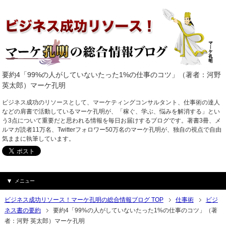
要約4「99%の人がしていないたった1%の仕事のコツ」（著者：河野
英太郎）マーケ孔明
ビジネス成功のリソースとして、マーケティングコンサルタント、仕事術の達人
などの肩書で活動しているマーケ孔明が、「稼ぐ、学ぶ、悩みを解消する」とい
う3点について重要だと思われる情報を毎日お届けするブログです。著書3冊、メ
ルマガ読者11万名、Twitterフォロワー50万名のマーケ孔明が、独自の視点で自由
気ままに執筆しています。
メニュー
ビジネス成功リソース！マーケ孔明の総合情報ブログ TOP
仕事術
ビジ
ネス書の要約
要約4「99%の人がしていないたった1%の仕事のコツ」（著
者：河野 英太郎）マーケ孔明