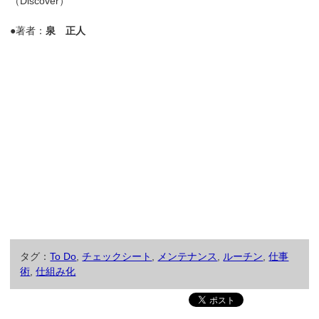
（Discover）
●著者：
泉 正人
タグ：
To Do
,
チェックシート
,
メンテナンス
,
ルーチン
,
仕事
術
,
仕組み化