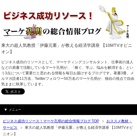
東大の超人気教授「伊藤元重」が教える経済学講座 【10MTVオピニ
オン】
ビジネス成功のリソースとして、マーケティングコンサルタント、仕事術の達人
などの肩書で活動しているマーケ孔明が、「稼ぐ、学ぶ、悩みを解消する」とい
う3点について重要だと思われる情報を毎日お届けするブログです。著書3冊、メ
ルマガ読者11万名、Twitterフォロワー50万名のマーケ孔明が、独自の視点で自由
気ままに執筆しています。
メニュー
ビジネス成功リソース！マーケ孔明の総合情報ブログ TOP
おススメ教材・
サービス
東大の超人気教授「伊藤元重」が教える経済学講座 【10MTVオピ
ニオン】